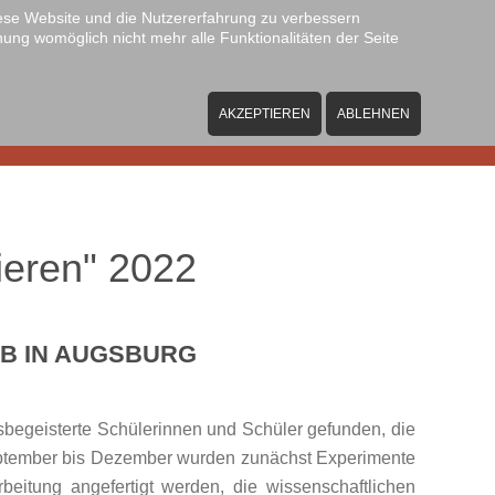
diese Website und die Nutzererfahrung zu verbessern
nung womöglich nicht mehr alle Funktionalitäten der Seite
hulgemeinschaft
Unterricht
Service
Übertritt
AKZEPTIEREN
ABLEHNEN
ieren" 2022
RB IN AUGSBURG
sbegeisterte Schülerinnen und Schüler gefunden, die
September bis Dezember wurden zunächst Experimente
beitung angefertigt werden, die wissenschaftlichen